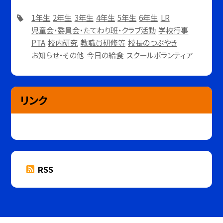
1年生
2年生
3年生
4年生
5年生
6年生
LR
児童会・委員会・たてわり班・クラブ活動
学校行事
PTA
校内研究
教職員研修等
校長のつぶやき
お知らせ・その他
今日の給食
スクールボランティア
リンク
RSS