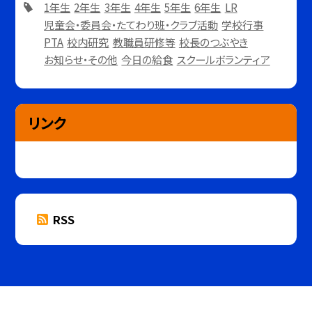
1年生
2年生
3年生
4年生
5年生
6年生
LR
児童会・委員会・たてわり班・クラブ活動
学校行事
PTA
校内研究
教職員研修等
校長のつぶやき
お知らせ・その他
今日の給食
スクールボランティア
リンク
RSS