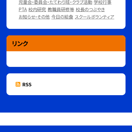
児童会・委員会・たてわり班・クラブ活動
学校行事
PTA
校内研究
教職員研修等
校長のつぶやき
お知らせ・その他
今日の給食
スクールボランティア
リンク
RSS