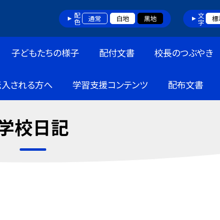
配色
文字
通常
白地
黒地
標
子どもたちの様子
配付文書
校長のつぶやき
転入される方へ
学習支援コンテンツ
配布文書
学校日記