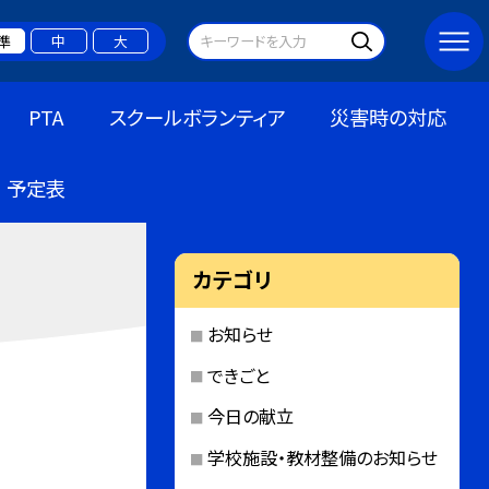
準
中
大
PTA
スクールボランティア
災害時の対応
予定表
カテゴリ
お知らせ
できごと
今日の献立
学校施設・教材整備のお知らせ