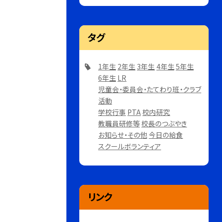
タグ
1年生
2年生
3年生
4年生
5年生
6年生
LR
児童会・委員会・たてわり班・クラブ
活動
学校行事
PTA
校内研究
教職員研修等
校長のつぶやき
お知らせ・その他
今日の給食
スクールボランティア
リンク