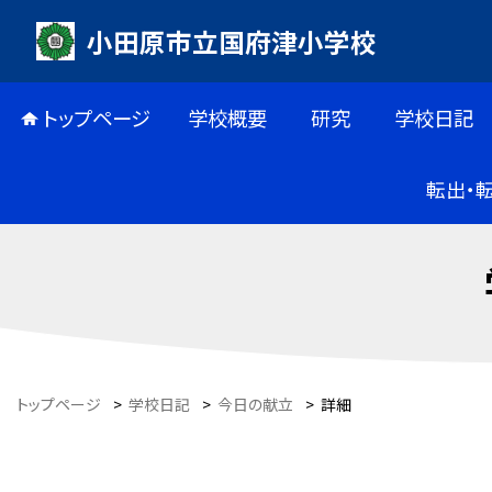
小田原市立国府津小学校
トップページ
学校概要
研究
学校日記
転出・
トップページ
>
学校日記
>
今日の献立
>
詳細