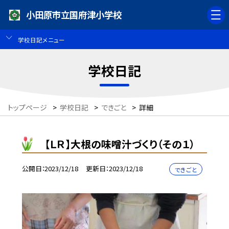
小田原市立国府津小学校
学校日記メニュー
学校日記
トップページ
>
学校日記
>
できごと
>
詳細
【ＬＲ】大根の味噌汁づくり（その１）
公開日
2023/12/18
更新日
2023/12/18
できごと