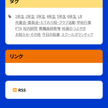
タグ
1年生
2年生
3年生
4年生
5年生
6年生
LR
児童会・委員会・たてわり班・クラブ活動
学校行事
PTA
校内研究
教職員研修等
校長のつぶやき
お知らせ・その他
今日の給食
スクールボランティア
リンク
RSS