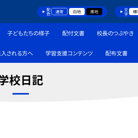
配色
文字
通常
白地
黒地
標
子どもたちの様子
配付文書
校長のつぶやき
転入される方へ
学習支援コンテンツ
配布文書
学校日記