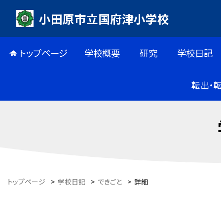
小田原市立国府津小学校
トップページ
学校概要
研究
学校日記
転出・
トップページ
>
学校日記
>
できごと
>
詳細