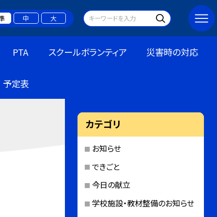
準
中
大
PTA
スクールボランティア
災害時の対応
予定表
カテゴリ
お知らせ
できごと
今日の献立
学校施設・教材整備のお知らせ