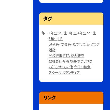
タグ
1年生
2年生
3年生
4年生
5年生
6年生
LR
児童会・委員会・たてわり班・クラブ
活動
学校行事
PTA
校内研究
教職員研修等
校長のつぶやき
お知らせ・その他
今日の給食
スクールボランティア
リンク