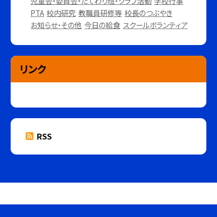
児童会・委員会・たてわり班・クラブ活動
学校行事
PTA
校内研究
教職員研修等
校長のつぶやき
お知らせ・その他
今日の給食
スクールボランティア
リンク
RSS