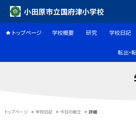
小田原市立国府津小学校
トップページ
学校概要
研究
学校日記
転出・
トップページ
>
学校日記
>
今日の献立
>
詳細