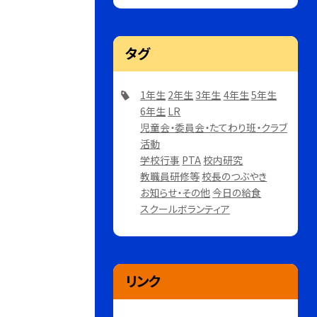
タグ
1年生
2年生
3年生
4年生
5年生
6年生
LR
児童会・委員会・たてわり班・クラブ
活動
学校行事
PTA
校内研究
教職員研修等
校長のつぶやき
お知らせ・その他
今日の給食
スクールボランティア
リンク