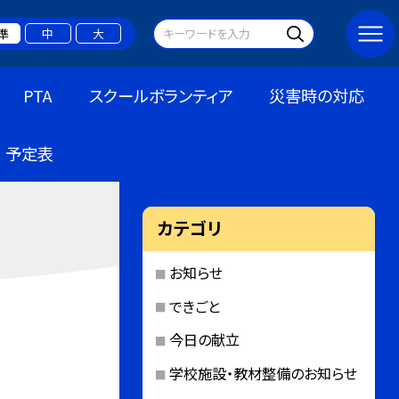
準
中
大
PTA
スクールボランティア
災害時の対応
予定表
カテゴリ
お知らせ
できごと
今日の献立
学校施設・教材整備のお知らせ