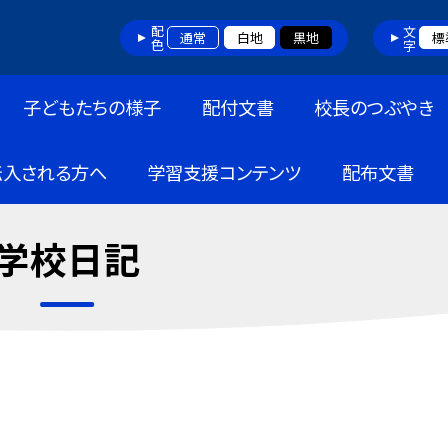
配色
文字
通常
白地
黒地
標
子どもたちの様子
配付文書
校長のつぶやき
転入される方へ
学習支援コンテンツ
配布文書
学校日記