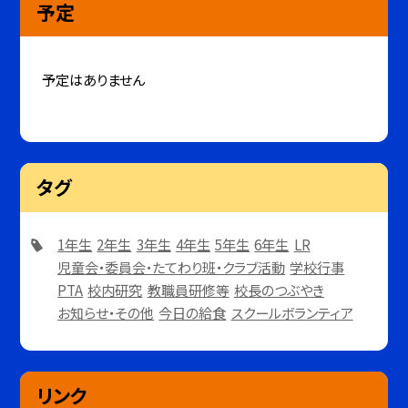
予定
予定はありません
タグ
1年生
2年生
3年生
4年生
5年生
6年生
LR
児童会・委員会・たてわり班・クラブ活動
学校行事
PTA
校内研究
教職員研修等
校長のつぶやき
お知らせ・その他
今日の給食
スクールボランティア
リンク