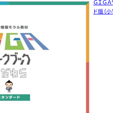
ＧＩＧ
ド版（