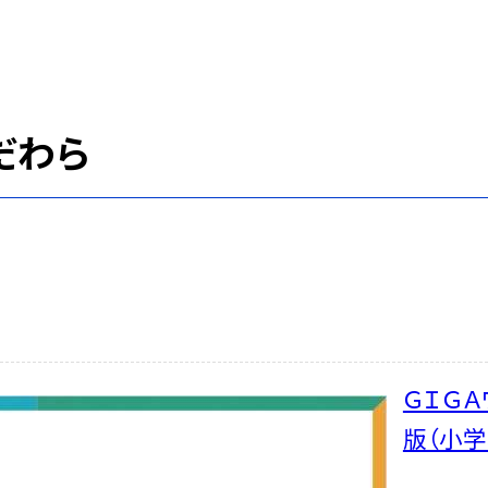
だわら
ＧＩＧ
版（小