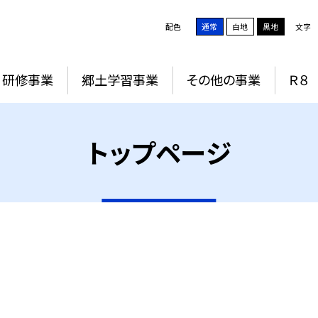
配色
通常
白地
黒地
文字
研修事業
郷土学習事業
その他の事業
Ｒ８
トップページ