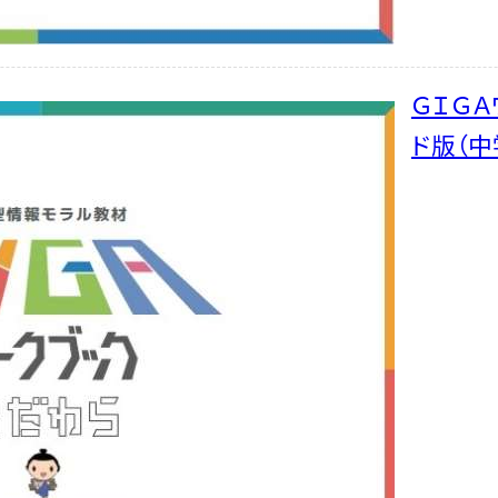
ＧＩＧ
ド版（中