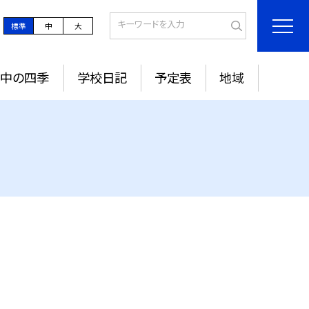
標準
中
大
城中の四季
学校日記
予定表
地域