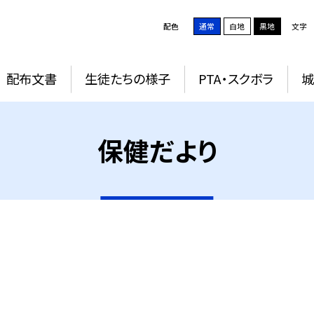
配色
通常
白地
黒地
文字
配布文書
生徒たちの様子
PTA・スクボラ
保健だより