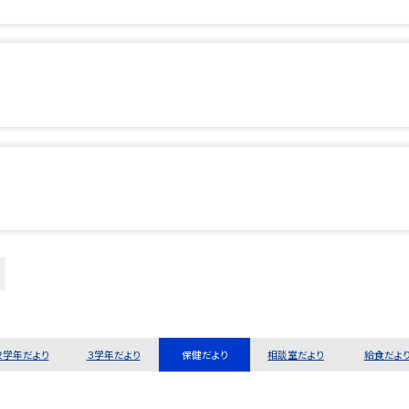
２学年だより
３学年だより
保健だより
相談室だより
給食だよ