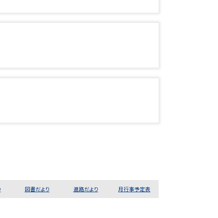
り
図書だより
進路だより
月行事予定表