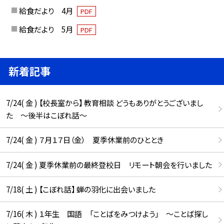
給食だより 4月
PDF
給食だより 5月
PDF
新着記事
7/24( 金 ) 【校長室から】 教育相談 どうもありがとうございまし
た ～後半はこぼれ話～
7/24( 金 ) ７月１７日（金） 夏季休業前のひととき
7/24( 金 ) 夏季休業前の最終登校日 リモート朝会を行いました
7/18( 土 ) 【こぼれ話】 蝉の羽化に出会いました
7/16( 木 ) １年生 国語 「ことばをみつけよう」 ～ことば探し