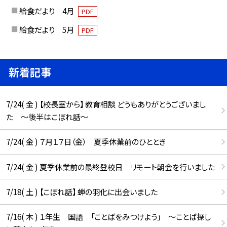
給食だより 4月
PDF
給食だより 5月
PDF
新着記事
7/24( 金 ) 【校長室から】 教育相談 どうもありがとうございまし
た ～後半はこぼれ話～
7/24( 金 ) ７月１７日（金） 夏季休業前のひととき
7/24( 金 ) 夏季休業前の最終登校日 リモート朝会を行いました
7/18( 土 ) 【こぼれ話】 蝉の羽化に出会いました
7/16( 木 ) １年生 国語 「ことばをみつけよう」 ～ことば探し