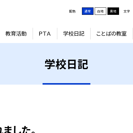
配色
通常
白地
黒地
文字
教育活動
ＰＴＡ
学校日記
ことばの教室
学校日記
ました。