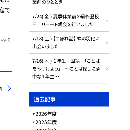
業前のひととき
庭で
7/24( 金 ) 夏季休業前の最終登校
日 リモート朝会を行いました
7/18( 土 ) 【こぼれ話】 蝉の羽化に
ね(0)
出会いました
7/16( 木 ) １年生 国語 「ことば
をみつけよう」 ～ことば探しに夢
中な１年生～
事
過去記事
2026年度
2025年度