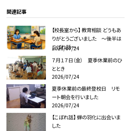
関連記事
【校長室から】 教育相談 どうもあ
りがとうございました ～後半は
こぼれ話～
2026/07/24
７月１７日（金） 夏季休業前のひ
ととき
2026/07/24
夏季休業前の最終登校日 リモ
ート朝会を行いました
2026/07/24
【こぼれ話】 蝉の羽化に出会いま
した