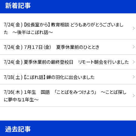
新着記事
7/24( 金 ) 【校長室から】 教育相談 どうもありがとうございまし
た ～後半はこぼれ話～
7/24( 金 ) ７月１７日（金） 夏季休業前のひととき
7/24( 金 ) 夏季休業前の最終登校日 リモート朝会を行いました
7/18( 土 ) 【こぼれ話】 蝉の羽化に出会いました
7/16( 木 ) １年生 国語 「ことばをみつけよう」 ～ことば探し
に夢中な１年生～
過去記事