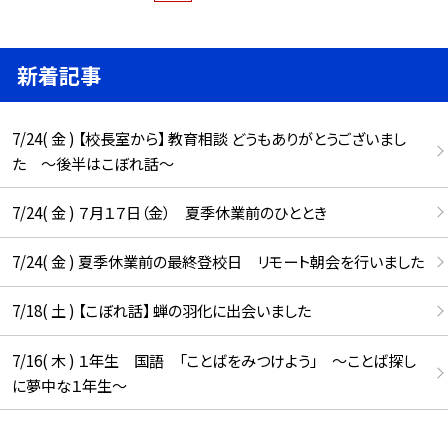
新着記事
7/24( 金 ) 【校長室から】 教育相談 どうもありがとうございまし
た ～後半はこぼれ話～
7/24( 金 ) ７月１７日（金） 夏季休業前のひととき
7/24( 金 ) 夏季休業前の最終登校日 リモート朝会を行いました
7/18( 土 ) 【こぼれ話】 蝉の羽化に出会いました
7/16( 木 ) １年生 国語 「ことばをみつけよう」 ～ことば探し
に夢中な１年生～