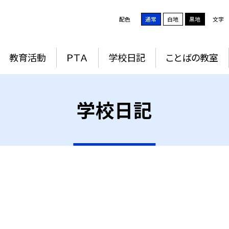
配色
通常
白地
黒地
文字
教育活動
ＰＴＡ
学校日記
ことばの教室
学校日記