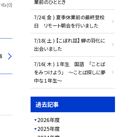
業前のひととき
ね(0)
7/24( 金 ) 夏季休業前の最終登校
日 リモート朝会を行いました
7/18( 土 ) 【こぼれ話】 蝉の羽化に
出会いました
事
7/16( 木 ) １年生 国語 「ことば
をみつけよう」 ～ことば探しに夢
中な１年生～
過去記事
2026年度
2025年度