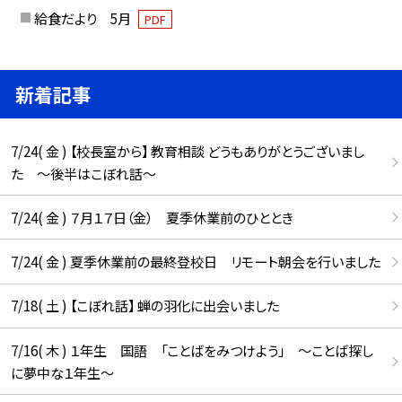
給食だより 5月
PDF
新着記事
7/24( 金 ) 【校長室から】 教育相談 どうもありがとうございまし
た ～後半はこぼれ話～
7/24( 金 ) ７月１７日（金） 夏季休業前のひととき
7/24( 金 ) 夏季休業前の最終登校日 リモート朝会を行いました
7/18( 土 ) 【こぼれ話】 蝉の羽化に出会いました
7/16( 木 ) １年生 国語 「ことばをみつけよう」 ～ことば探し
に夢中な１年生～