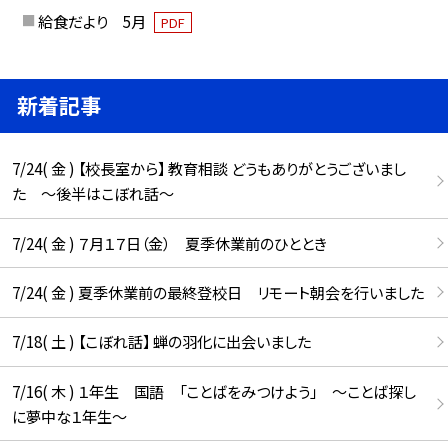
給食だより 5月
PDF
新着記事
7/24( 金 ) 【校長室から】 教育相談 どうもありがとうございまし
た ～後半はこぼれ話～
7/24( 金 ) ７月１７日（金） 夏季休業前のひととき
7/24( 金 ) 夏季休業前の最終登校日 リモート朝会を行いました
7/18( 土 ) 【こぼれ話】 蝉の羽化に出会いました
7/16( 木 ) １年生 国語 「ことばをみつけよう」 ～ことば探し
に夢中な１年生～