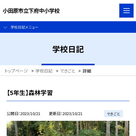
小田原市立下府中小学校
学校日記メニュー
学校日記
トップページ
>
学校日記
>
できごと
>
詳細
【5年生】森林学習
公開日
2023/10/21
更新日
2023/10/21
できごと