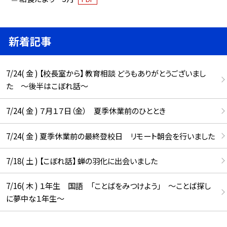
新着記事
7/24( 金 ) 【校長室から】 教育相談 どうもありがとうございまし
た ～後半はこぼれ話～
7/24( 金 ) ７月１７日（金） 夏季休業前のひととき
7/24( 金 ) 夏季休業前の最終登校日 リモート朝会を行いました
7/18( 土 ) 【こぼれ話】 蝉の羽化に出会いました
7/16( 木 ) １年生 国語 「ことばをみつけよう」 ～ことば探し
に夢中な１年生～