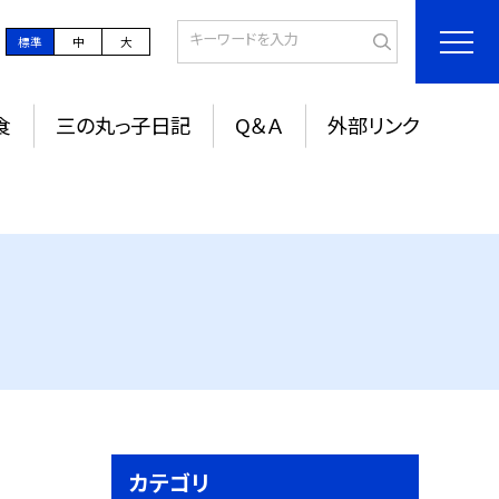
標準
中
大
食
三の丸っ子日記
Q＆Ａ
外部リンク
カテゴリ