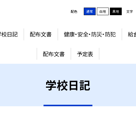
配色
通常
白地
黒地
文字
学校日記
配布文書
健康・安全・防災・防犯
給
配布文書
予定表
学校日記