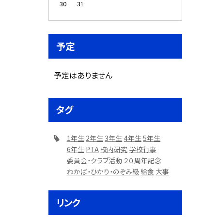
30
31
予定
予定はありません
タグ
1年生
2年生
3年生
4年生
5年生
6年生
PTA
校内研究
学校行事
委員会・クラブ活動
２０周年記念
わかば・ひかり・のぞみ級
給食
大事
リンク