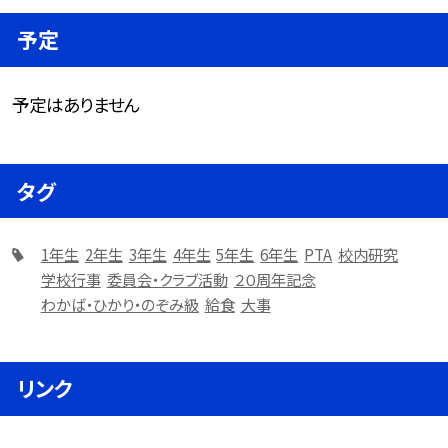
予定
予定はありません
タグ
1年生
2年生
3年生
4年生
5年生
6年生
PTA
校内研究
学校行事
委員会・クラブ活動
２０周年記念
わかば・ひかり・のぞみ級
給食
大事
リンク