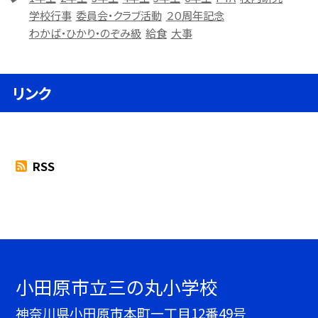
学校行事
委員会・クラブ活動
２０周年記念
わかば・ひかり・のぞみ級
給食
大事
リンク
RSS
小田原市立三の丸小学校
神奈川県小田原市本町一丁目12番49号