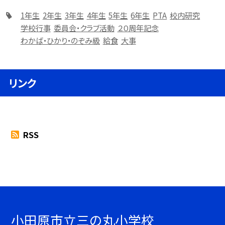
1年生
2年生
3年生
4年生
5年生
6年生
PTA
校内研究
学校行事
委員会・クラブ活動
２０周年記念
わかば・ひかり・のぞみ級
給食
大事
リンク
RSS
小田原市立三の丸小学校