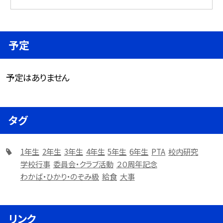
予定
予定はありません
タグ
1年生
2年生
3年生
4年生
5年生
6年生
PTA
校内研究
学校行事
委員会・クラブ活動
２０周年記念
わかば・ひかり・のぞみ級
給食
大事
リンク