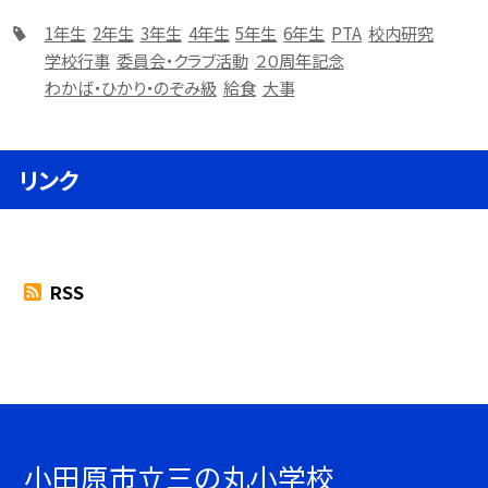
1年生
2年生
3年生
4年生
5年生
6年生
PTA
校内研究
学校行事
委員会・クラブ活動
２０周年記念
わかば・ひかり・のぞみ級
給食
大事
リンク
RSS
小田原市立三の丸小学校