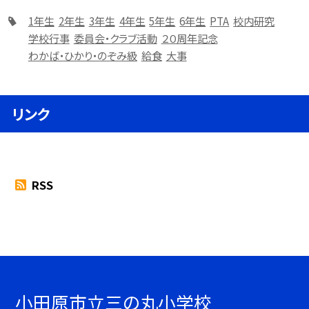
1年生
2年生
3年生
4年生
5年生
6年生
PTA
校内研究
学校行事
委員会・クラブ活動
２０周年記念
わかば・ひかり・のぞみ級
給食
大事
リンク
RSS
小田原市立三の丸小学校