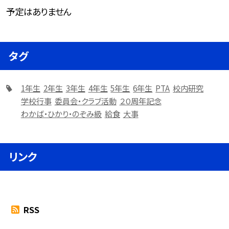
予定はありません
タグ
1年生
2年生
3年生
4年生
5年生
6年生
PTA
校内研究
学校行事
委員会・クラブ活動
２０周年記念
わかば・ひかり・のぞみ級
給食
大事
リンク
RSS