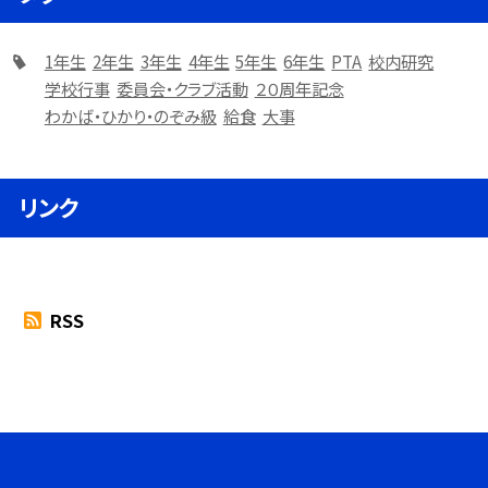
1年生
2年生
3年生
4年生
5年生
6年生
PTA
校内研究
学校行事
委員会・クラブ活動
２０周年記念
わかば・ひかり・のぞみ級
給食
大事
リンク
RSS