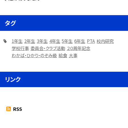
タグ
1年生
2年生
3年生
4年生
5年生
6年生
PTA
校内研究
学校行事
委員会・クラブ活動
２０周年記念
わかば・ひかり・のぞみ級
給食
大事
リンク
RSS