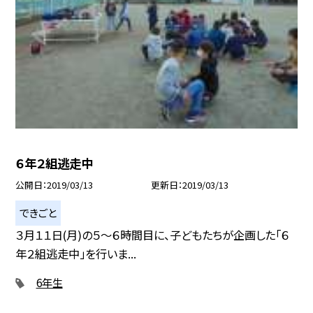
６年２組逃走中
公開日
2019/03/13
更新日
2019/03/13
できごと
３月１１日(月)の５〜６時間目に、子どもたちが企画した「６
年２組逃走中」を行いま...
6年生