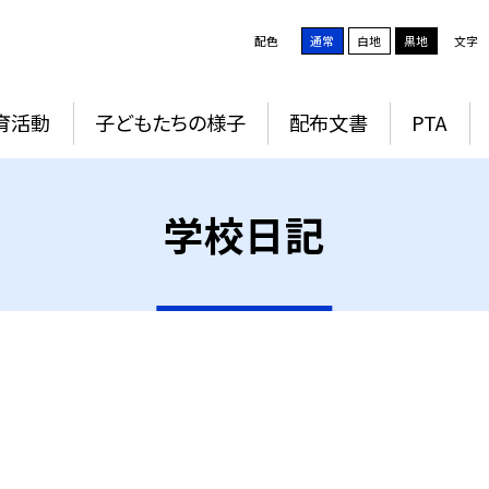
配色
通常
白地
黒地
文字
育活動
子どもたちの様子
配布文書
PTA
学校日記