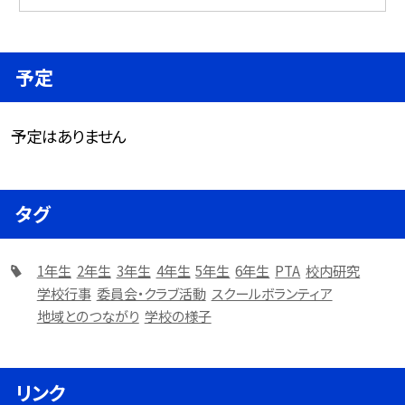
予定
予定はありません
タグ
1年生
2年生
3年生
4年生
5年生
6年生
PTA
校内研究
学校行事
委員会・クラブ活動
スクールボランティア
地域とのつながり
学校の様子
リンク