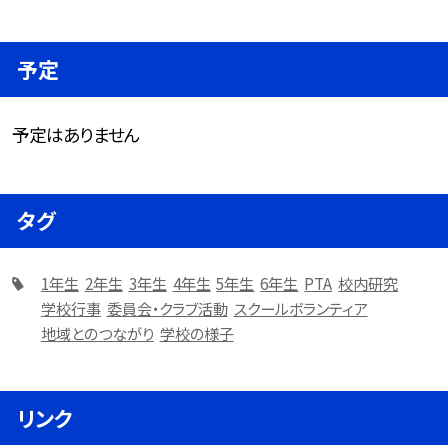
予定
予定はありません
タグ
1年生
2年生
3年生
4年生
5年生
6年生
PTA
校内研究
学校行事
委員会・クラブ活動
スクールボランティア
地域とのつながり
学校の様子
リンク