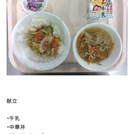
献立
・牛乳
・中華丼