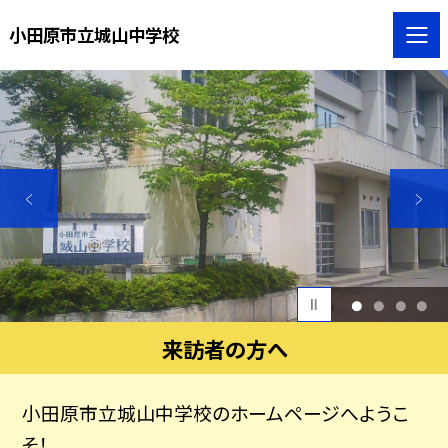
小田原市立城山中学校
1
2
3
4
来訪者の方へ
小田原市立城山中学校のホームページへようこ
そ！