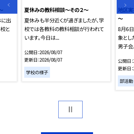
～
夏休みの教科相談～その２～
地区実
～
体に出
夏休みも半分近くが過ぎましたが、学
学校と
校では各教科の教科相談が行われて
8月6
います。今日は...
象とし
男子会..
公開日
2026/08/07
更新日
2026/08/07
公開日
更新日
学校の様子
部活動