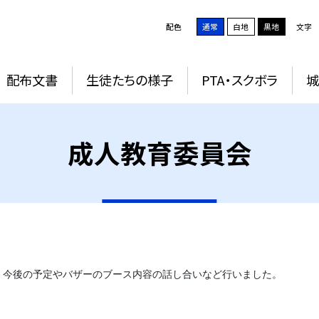
配色
通常
白地
黒地
文字
配布文書
生徒たちの様子
PTA・スクボラ
成人教育委員会
。今後の予定やバザーのブース内容の話し合いなど行いました。