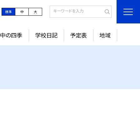
標準
中
大
城中の四季
学校日記
予定表
地域