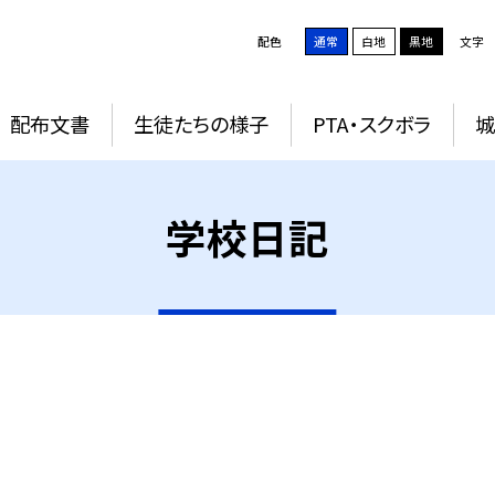
配色
通常
白地
黒地
文字
配布文書
生徒たちの様子
PTA・スクボラ
学校日記