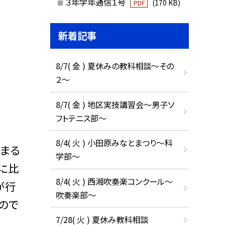
３年学年通信１号
(170 KB)
PDF
新着記事
8/7( 金 ) 夏休みの教科相談～その
２～
8/7( 金 ) 地区実技講習会～男子ソ
フトテニス部～
8/4( 火 ) 小田原みなとまつり～科
まる
学部～
に比
8/4( 火 ) 西湘吹奏楽コンクール～
が行
吹奏楽部～
ので
7/28( 火 ) 夏休み教科相談