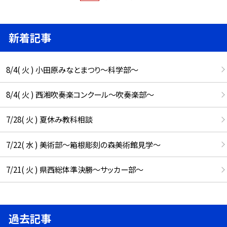
新着記事
8/4( 火 ) 小田原みなとまつり～科学部～
8/4( 火 ) 西湘吹奏楽コンクール～吹奏楽部～
7/28( 火 ) 夏休み教科相談
7/22( 水 ) 美術部～箱根彫刻の森美術館見学～
7/21( 火 ) 県西総体準決勝～サッカー部～
過去記事