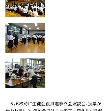
５，６校時に生徒会役員選挙立会演説会、投票が
行われました。演説会ではユーモアも交えながら候