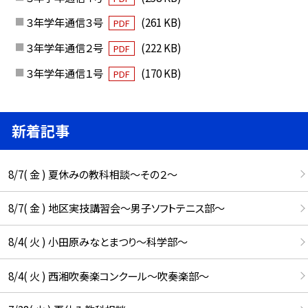
３年学年通信３号
(261 KB)
PDF
３年学年通信２号
(222 KB)
PDF
３年学年通信１号
(170 KB)
PDF
新着記事
8/7( 金 ) 夏休みの教科相談～その２～
8/7( 金 ) 地区実技講習会～男子ソフトテニス部～
8/4( 火 ) 小田原みなとまつり～科学部～
8/4( 火 ) 西湘吹奏楽コンクール～吹奏楽部～