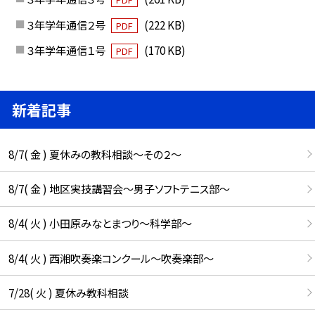
３年学年通信２号
(222 KB)
PDF
３年学年通信１号
(170 KB)
PDF
新着記事
8/7( 金 ) 夏休みの教科相談～その２～
8/7( 金 ) 地区実技講習会～男子ソフトテニス部～
8/4( 火 ) 小田原みなとまつり～科学部～
8/4( 火 ) 西湘吹奏楽コンクール～吹奏楽部～
7/28( 火 ) 夏休み教科相談