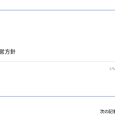
営方針
いい
次の記