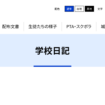
配色
通常
白地
黒地
文字
配布文書
生徒たちの様子
PTA・スクボラ
学校日記