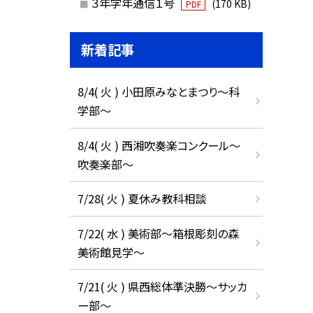
３年学年通信１号
(170 KB)
PDF
新着記事
8/4( 火 ) 小田原みなとまつり～科
学部～
8/4( 火 ) 西湘吹奏楽コンクール～
吹奏楽部～
7/28( 火 ) 夏休み教科相談
7/22( 水 ) 美術部～箱根彫刻の森
美術館見学～
7/21( 火 ) 県西総体準決勝～サッカ
ー部～