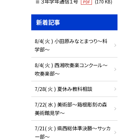
３年学年通信１号
(170 KB)
PDF
新着記事
8/4( 火 ) 小田原みなとまつり～科
学部～
8/4( 火 ) 西湘吹奏楽コンクール～
吹奏楽部～
7/28( 火 ) 夏休み教科相談
7/22( 水 ) 美術部～箱根彫刻の森
美術館見学～
7/21( 火 ) 県西総体準決勝～サッカ
ー部～