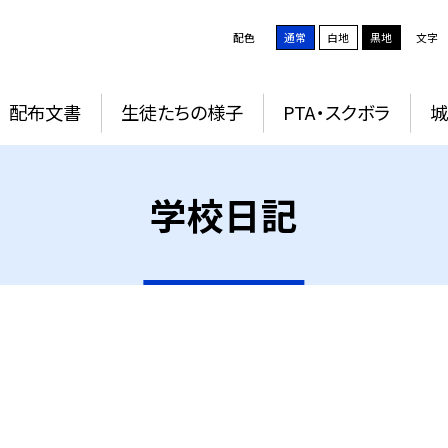
配色
通常
白地
黒地
文字
配布文書
生徒たちの様子
PTA・スクボラ
学校日記