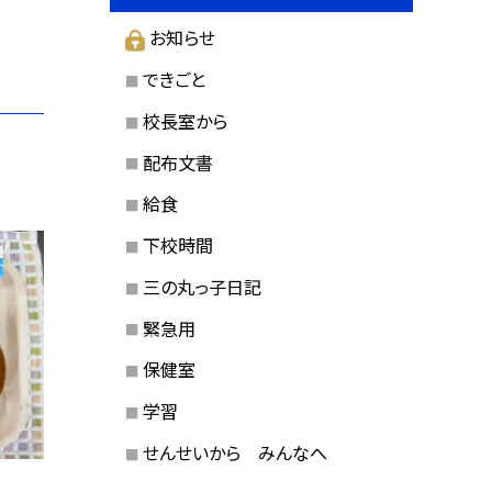
お知らせ
できごと
校長室から
配布文書
給食
下校時間
三の丸っ子日記
緊急用
保健室
学習
せんせいから みんなへ