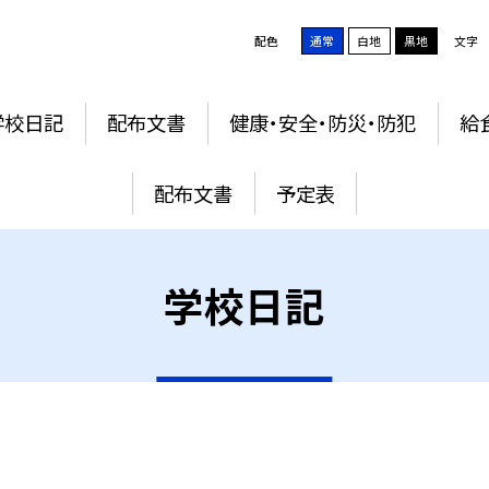
配色
通常
白地
黒地
文字
学校日記
配布文書
健康・安全・防災・防犯
給
配布文書
予定表
学校日記