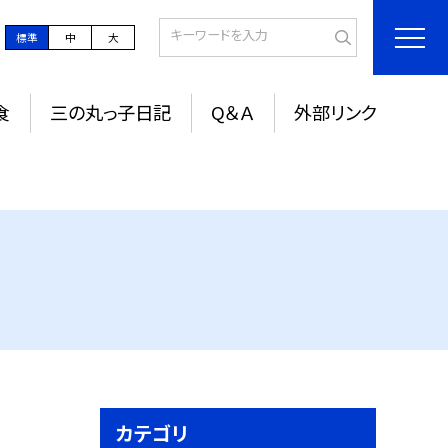
標準
中
大
食
三の丸っ子日記
Q＆Ａ
外部リンク
カテゴリ