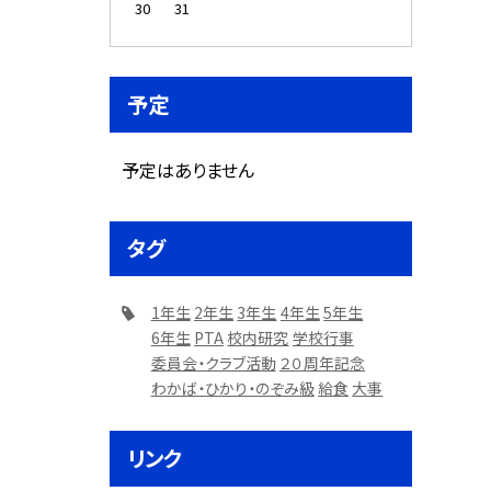
30
31
予定
予定はありません
タグ
1年生
2年生
3年生
4年生
5年生
6年生
PTA
校内研究
学校行事
委員会・クラブ活動
２０周年記念
わかば・ひかり・のぞみ級
給食
大事
リンク