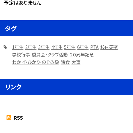
予定はありません
タグ
1年生
2年生
3年生
4年生
5年生
6年生
PTA
校内研究
学校行事
委員会・クラブ活動
２０周年記念
わかば・ひかり・のぞみ級
給食
大事
リンク
RSS