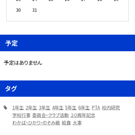
30
31
予定
予定はありません
タグ
1年生
2年生
3年生
4年生
5年生
6年生
PTA
校内研究
学校行事
委員会・クラブ活動
２０周年記念
わかば・ひかり・のぞみ級
給食
大事