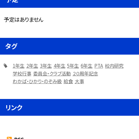
予定はありません
タグ
1年生
2年生
3年生
4年生
5年生
6年生
PTA
校内研究
学校行事
委員会・クラブ活動
２０周年記念
わかば・ひかり・のぞみ級
給食
大事
リンク